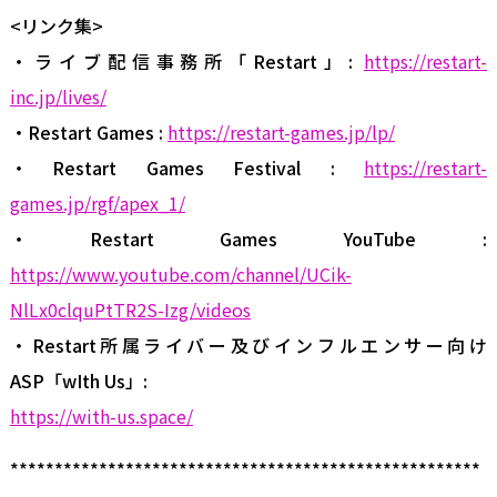
<リンク集>
・ライブ配信事務所「Restart」:
https://restart-
inc.jp/lives/
・Restart Games :
https://restart-games.jp/lp/
・Restart Games Festival :
https://restart-
games.jp/rgf/apex_1/
・Restart Games YouTube :
https://www.youtube.com/channel/UCik-
NlLx0clquPtTR2S-Izg/videos
・Restart所属ライバー及びインフルエンサー向け
ASP「wIth Us」:
https://with-us.space/
*****************************************************